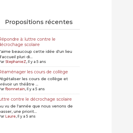
Propositions récentes
Répondre à: luttre contre le
décrochage scolaire
J'aime beaucoup cette idée d'un lieu
'accueil pluri di...
Par
StephanieZ
, Il y a 5 ans
Réaménager les cours de collège
Végétaliser les cours de collège et
prévoir un théâtre ...
Par
fbonnetain
, Il y a 5 ans
luttre contre le décrochage scolaire
Au vu de l'année que nous venons de
asser, une priorit...
Par
Laure
, Il y a 5 ans