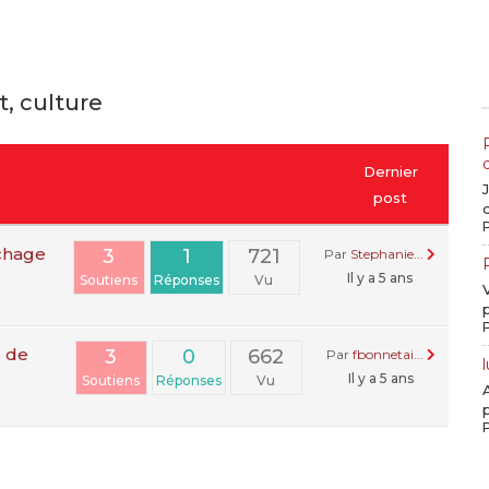
t, culture
Dernier
post
d
ochage
3
1
721
Par
Stephanie...
Il y a 5 ans
Soutiens
Réponses
Vu
 de
3
0
662
Par
fbonnetai...
Il y a 5 ans
Soutiens
Réponses
Vu
p