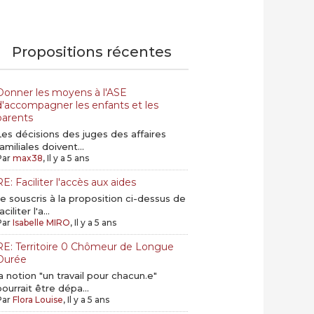
Propositions récentes
Donner les moyens à l'ASE
d'accompagner les enfants et les
parents
Les décisions des juges des affaires
familiales doivent...
Par
max38
, Il y a 5 ans
RE: Faciliter l'accès aux aides
Je souscris à la proposition ci-dessus de
aciliter l'a...
Par
Isabelle MIRO
, Il y a 5 ans
RE: Territoire 0 Chômeur de Longue
Durée
la notion "un travail pour chacun.e"
pourrait être dépa...
Par
Flora Louise
, Il y a 5 ans