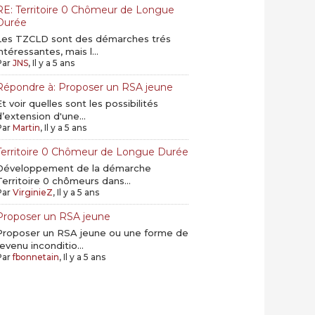
RE: Territoire 0 Chômeur de Longue
Durée
Les TZCLD sont des démarches trés
intéressantes, mais l...
Par
JNS
, Il y a 5 ans
Répondre à: Proposer un RSA jeune
Et voir quelles sont les possibilités
d’extension d'une...
Par
Martin
, Il y a 5 ans
Territoire 0 Chômeur de Longue Durée
Développement de la démarche
Territoire 0 chômeurs dans...
Par
VirginieZ
, Il y a 5 ans
Proposer un RSA jeune
Proposer un RSA jeune ou une forme de
revenu inconditio...
Par
fbonnetain
, Il y a 5 ans