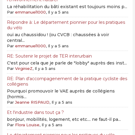
La réhabilitation du bâti existant est toujours moins p...
Par
emmanuel1000
, Il y a 5 ans
Répondre à: Le département pionnier pour les pratiques
du vélo
oui au chaussidou ! (ou CVCB : chaussées à voir
central...
Par
emmanuel1000
, Il y a 5 ans
RE: Soutenir le projet de TER interurbain
C'est pour cela que je parle de "lobby" auprès des inst...
Par
VirginieZ
, Il y a 5 ans
RE: Plan d'accompagenement de la pratique cycliste des
collégiens
Pourquoi promouvoir le VAE auprès de collégiens
(hormis...
Par
Jeanne RISPAUD
, Il y a 5 ans
Et l'industrie dans tout ça ?
bonjour, mobilités, logement, etc etc.... ne faut-il pa...
Par
Flora Louise
, Il y a 5 ans
Le département pionnier pour les pratiques du vélo